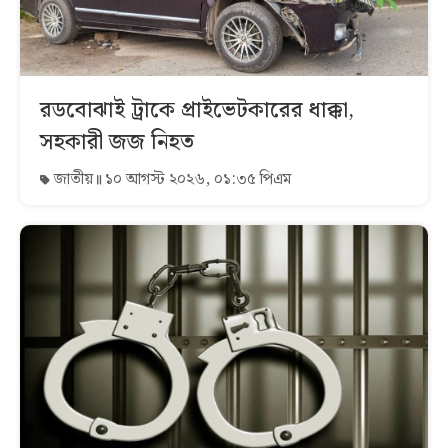
রডবোঝাই ট্রাকে প্রাইভেটকারের ধাক্কা,
সহকারী জজ নিহত
জাতীয়
১০ আগস্ট ২০২৬, ০১:৩৫ পিএম