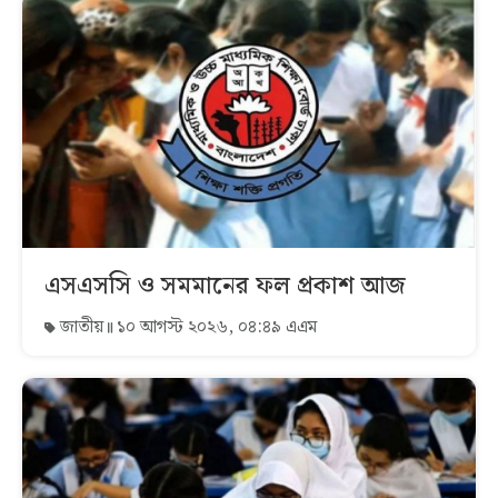
এসএসসি ও সমমানের ফল প্রকাশ আজ
জাতীয়
১০ আগস্ট ২০২৬, ০৪:৪৯ এএম