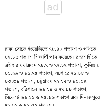
ad
ঢাকা বোর্ডে ইংরেজিতে ৭৮.৪০ শতাংশ ও গণিতে
৮২.৮৫ শতাংশ শিক্ষার্থী পাস করেছে। রাজশাহীতে
এই হার যথাক্রমে ৭৪.৭ ও ৭৭.১৭ শতাংশ, কুমিল্লায়
৮১.২৯ ও ৮১.৭৫ শতাংশ, যশোরে ৭১.৮৪ ও
৮৩.৩৪ শতাংশ, চট্টগ্রামে ৭২.২৭ ও ৮০.০৫
শতাংশ, বরিশালে ৬৯.২৪ ও ৭৭.৯৮ শতাংশ,
সিলেটে ৬৯.১১ ও ৭৫.৯৬ শতাংশ এবং দিনাজপুরে
৭২.৯১ ও ৭১.০৫ শতাংশ।