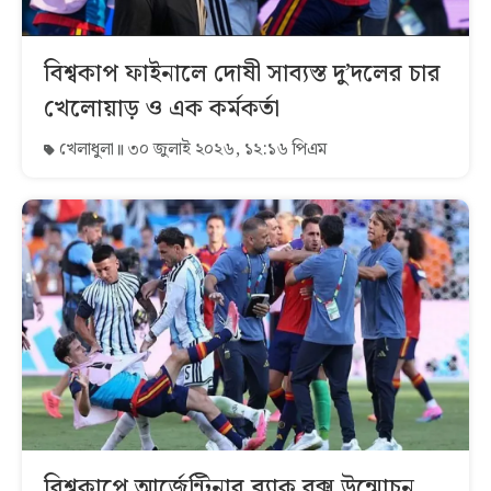
বিশ্বকাপ ফাইনালে দোষী সাব্যস্ত দু’দলের চার
খেলোয়াড় ও এক কর্মকর্তা
খেলাধুলা
৩০ জুলাই ২০২৬, ১২:১৬ পিএম
বিশ্বকাপে আর্জেন্টিনার ব্ল্যাক বক্স উন্মোচন