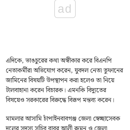
ad
এদিকে, ভাঙচুরের কথা অস্বীকার করে বিএনপি
নেতাকর্মীরা অভিযোগ করেন, যুবদল নেতা তুফানের
জামিনের বিষয়টি উপস্থাপন করা হলেও তা নিয়ে
টালবাহানা করেন বিচারক। এমনকি বিদ্যুতের
বিষয়েও সরকারের বিরুদ্ধে বিরূপ মন্তব্য করেন।
মামলার আসামি চাঁপাইনবাবগঞ্জ জেলা স্বেচ্ছাসেবক
দলের সদস্য সচিব বাবর আলী রুমন ও জেলা