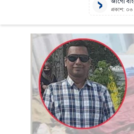
জাগো বাংল
প্রকাশ: ০