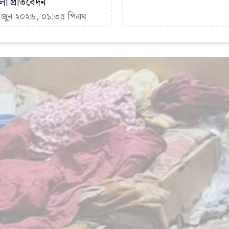
া প্রতিবেদন
৩ জুন ২০২৬, ০১:৩৫ পিএম