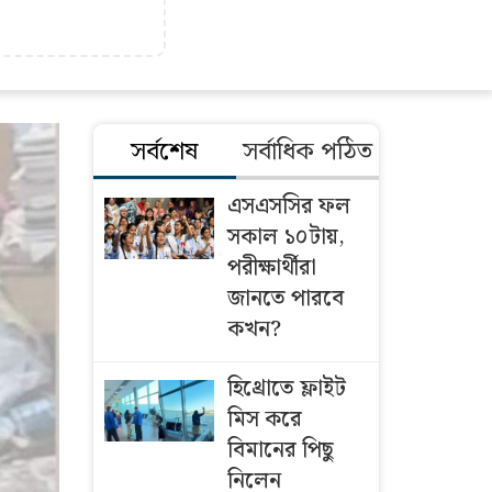
সর্বশেষ
সর্বাধিক পঠিত
এসএসসির ফল
সকাল ১০টায়,
পরীক্ষার্থীরা
জানতে পারবে
কখন?
হিথ্রোতে ফ্লাইট
মিস করে
বিমানের পিছু
নিলেন