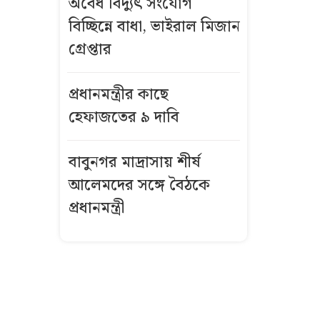
অবৈধ বিদ্যুৎ সংযোগ
মিজান গ্রেপ্তার
বিচ্ছিন্নে বাধা, ভাইরাল মিজান
সময়মতো না
গ্রেপ্তার
আসায় ফ্লাইট
মিস, দৌড়ে প্লেন
প্রধানমন্ত্রীর কাছে
থামাতে গেলেন
হেফাজতের ৯ দাবি
দুই নারী
বাবুনগর মাদ্রাসায় শীর্ষ
প্রধানমন্ত্রীর কাছে
আলেমদের সঙ্গে বৈঠকে
হেফাজতের ৯
দাবি
প্রধানমন্ত্রী
পর্তুগালে বিদেশি
নাগরিককে
অপহরণ-
মুক্তিপণ আদায়,