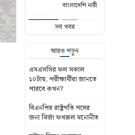
বাংলাদেশি নারী
সংসদে
সব খবর
প্রধানমন্ত্রীকে ডিম
মারলো বিরোধী
দলের এমপি,
আরও পড়ুন
ভিডিও ভাইরাল
এসএসসির ফল সকাল
বিএনপির
১০টায়, পরীক্ষার্থীরা জানতে
রাষ্ট্রপতি পদের
পারবে কখন?
জন্য মির্জা
ফখরুল মনোনীত
বিএনপির রাষ্ট্রপতি পদের
অবৈধ বিদ্যুৎ
জন্য মির্জা ফখরুল মনোনীত
সংযোগ বিচ্ছিন্নে
বাধা, ভাইরাল