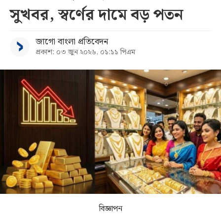
সুখবর, স্বর্ণের দামে বড় পতন
সব
জাগো বাংলা প্রতিবেদন
বিভাগ
প্রকাশ: ০৩ জুন ২০২৬, ০১:১১ পিএম
আর্কাইভ
কনভার্টার
বিজ্ঞাপন