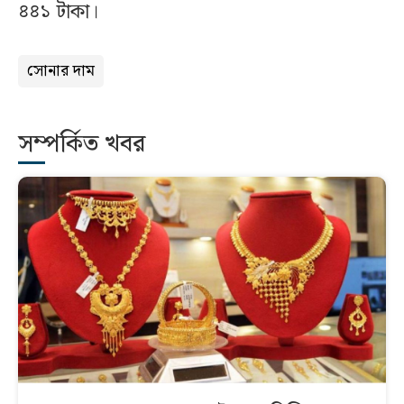
৪৪১ টাকা।
সোনার দাম
সম্পর্কিত খবর