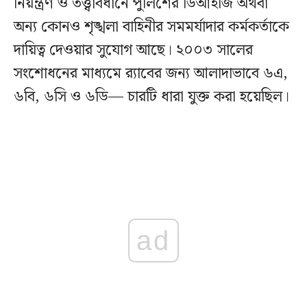
নিয়ন্ত্রণ ও তত্ত্বাবধানে পুলিশের ডিআইজি অথবা
অন্য কোনও শৃঙ্খলা বাহিনীর সমমর্যাদার কর্মকর্তাকে
দায়িত্ব দেওয়ার সুযোগ আছে। ২০০৩ সালের
সংশোধনের মাধ্যমে র‍্যাবের জন্য আলাদাভাবে ৬এ,
৬বি, ৬সি ও ৬ডি— চারটি ধারা যুক্ত করা হয়েছিল।
ad