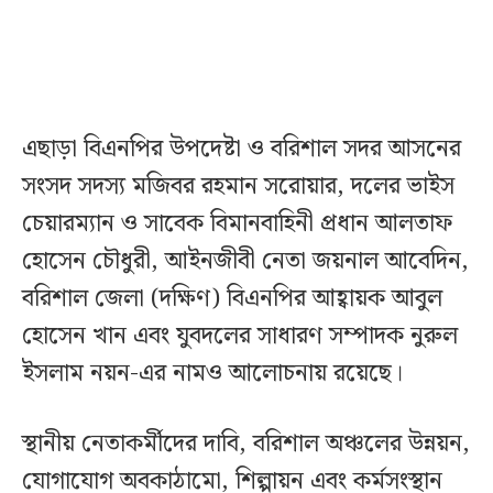
এছাড়া বিএনপির উপদেষ্টা ও বরিশাল সদর আসনের
সংসদ সদস্য মজিবর রহমান সরোয়ার, দলের ভাইস
চেয়ারম্যান ও সাবেক বিমানবাহিনী প্রধান আলতাফ
হোসেন চৌধুরী, আইনজীবী নেতা জয়নাল আবেদিন,
বরিশাল জেলা (দক্ষিণ) বিএনপির আহ্বায়ক আবুল
হোসেন খান এবং যুবদলের সাধারণ সম্পাদক নুরুল
ইসলাম নয়ন-এর নামও আলোচনায় রয়েছে।
স্থানীয় নেতাকর্মীদের দাবি, বরিশাল অঞ্চলের উন্নয়ন,
যোগাযোগ অবকাঠামো, শিল্পায়ন এবং কর্মসংস্থান