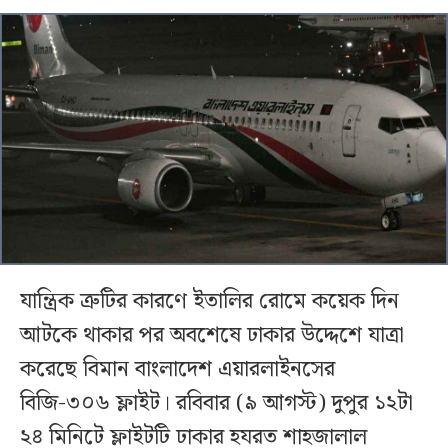
যান্ত্রিক ত্রুটির কারণে ইতালির রোমে কয়েক দিন
আটকে থাকার পর অবশেষে ঢাকার উদ্দেশে যাত্রা
করেছে বিমান বাংলাদেশ এয়ারলাইনসের
বিজি-৩০৬ ফ্লাইট। রবিবার (৯ আগস্ট) দুপুর ১২টা
২৪ মিনিটে ফ্লাইটটি ঢাকার হযরত শাহজালাল