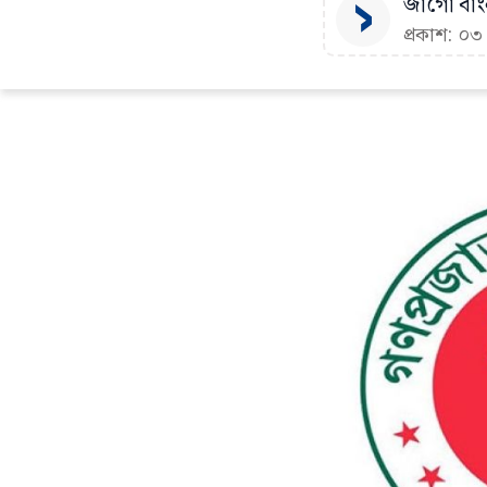
জাগো বাংল
প্রকাশ: ০