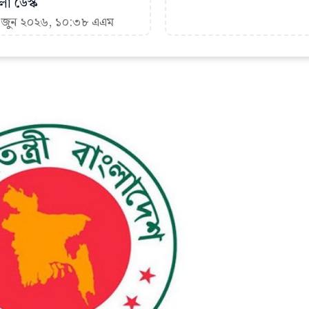
া ডেস্ক
৩ জুন ২০২৬, ১০:৩৮ এএম