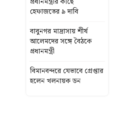
প্রধানমন্ত্রীর কাছে
হেফাজতের ৯ দাবি
ক্যালগেরিতে
আহমদিয়া
মুসলিম
বাবুনগর মাদ্রাসায় শীর্ষ
জামাতের ৪২তম
আলেমদের সঙ্গে বৈঠকে
জলসা সালানা
প্রধানমন্ত্রী
অনুষ্ঠিত
বিমানবন্দরে যেভাবে গ্রেপ্তার
ঈদে
হলেন খলনায়ক ডন
মিলাদুন্নবীতে
টানা ৩ দিনের
ছুটি
দেরিতে সন্তান
নেওয়ার ভাবনা,
কুরআন-হাদিস যা