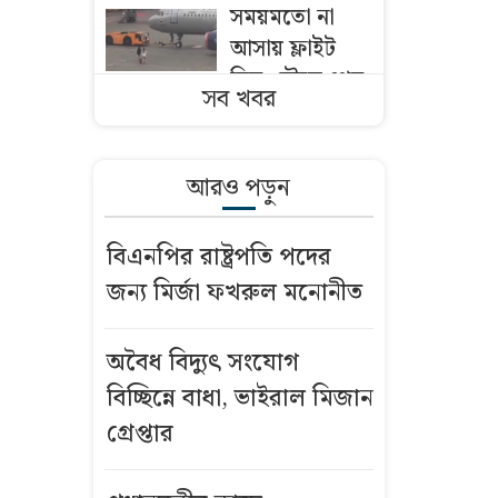
সময়মতো না
আসায় ফ্লাইট
মিস, দৌড়ে প্লেন
সব খবর
থামাতে গেলেন
দুই নারী
আরও পড়ুন
প্রধানমন্ত্রীর কাছে
হেফাজতের ৯
বিএনপির রাষ্ট্রপতি পদের
দাবি
জন্য মির্জা ফখরুল মনোনীত
পর্তুগালে বিদেশি
নাগরিককে
অবৈধ বিদ্যুৎ সংযোগ
অপহরণ-
বিচ্ছিন্নে বাধা, ভাইরাল মিজান
মুক্তিপণ আদায়,
গ্রেপ্তার
২ বাংলাদেশি
আটক