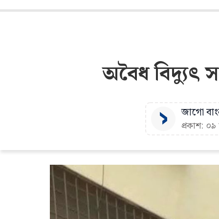
অবৈধ বিদ্যুৎ স
জাগো বাংল
প্রকাশ: ০