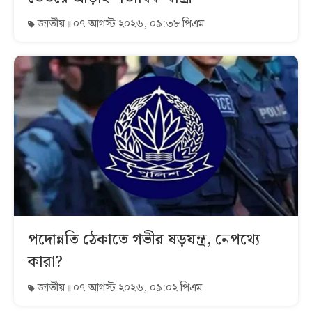
জাতীয়
০৭ আগস্ট ২০২৬, ০৯:৩৮ পিএম
পদোন্নতি ঠেকাতে গভীর ষড়যন্ত্র, নেপথ্যে
কারা?
জাতীয়
০৭ আগস্ট ২০২৬, ০৯:০২ পিএম