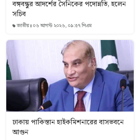
বঙ্গবন্ধুর আদর্শের সৈনিকের পদোন্নতি, হলেন
সচিব
জাতীয়
০৬ আগস্ট ২০২৬, ০৯:৫৭ পিএম
ঢাকায় পাকিস্তান হাইকমিশনারের বাসভবনে
আগুন