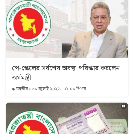
পে-স্কেলের সর্বশেষ অবস্থা পরিস্কার করলেন
অর্থমন্ত্রী
জাতীয়
৩০ জুলাই ২০২৬, ০১:০০ পিএম