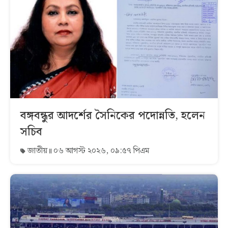
বঙ্গবন্ধুর আদর্শের সৈনিকের পদোন্নতি, হলেন
সচিব
জাতীয়
০৬ আগস্ট ২০২৬, ০৯:৫৭ পিএম