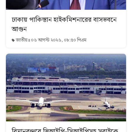
ঢাকায় পাকিস্তান হাইকমিশনারের বাসভবনে
আগুন
জাতীয়
০৬ আগস্ট ২০২৬, ০৮:৫০ পিএম
বিমানবন্দরে ভিআইপি-সিআইপিসহ সবাইকে