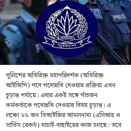
পুলিশের অতিরিক্ত মহাপরিদর্শক (অতিরিক্ত
আইজিপি) পদে পদোন্নতি দেওয়ার প্রক্রিয়া এখন
চূড়ান্ত পর্যায়ে। এবার একই সঙ্গে পাঁচজন
কর্মকর্তাকে পদোন্নতি দেওয়ার বিষয় চূড়ান্ত। এ
লক্ষ্যে ২৬ জন ডিআইজির আমলনামা (এসিআর ও
সার্ভিস রেকর্ড) যাচাই-বাছাইয়ের কাজ চলছে। তবে