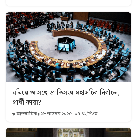
ঘনিয়ে আসছে জাতিসংঘ মহাসচিব নির্বাচন,
প্রার্থী কারা?
আন্তর্জাতিক
২৮ নভেম্বর ২০২৫, ০৭:৪২ পিএম