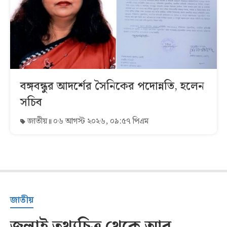
বঙ্গবন্ধুর আদর্শের সৈনিকের পদোন্নতি, হলেন
সচিব
জাতীয়
০৬ আগস্ট ২০২৬, ০৯:৫৭ পিএম
জাতীয়
জুলাই তথ্যচিত্র থেকে আবু