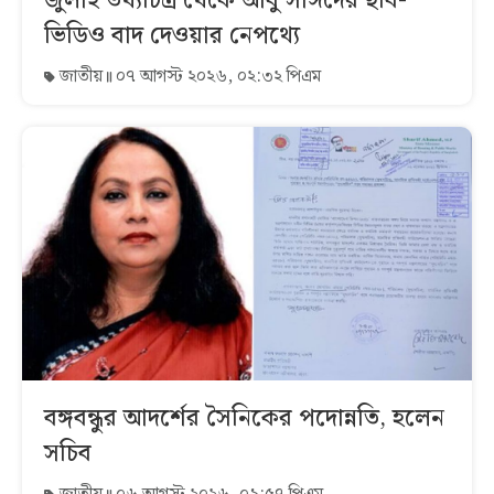
জুলাই তথ্যচিত্র থেকে আবু সাঈদের ছবি-
ভিডিও বাদ দেওয়ার নেপথ্যে
জাতীয়
০৭ আগস্ট ২০২৬, ০২:৩২ পিএম
বঙ্গবন্ধুর আদর্শের সৈনিকের পদোন্নতি, হলেন
সচিব