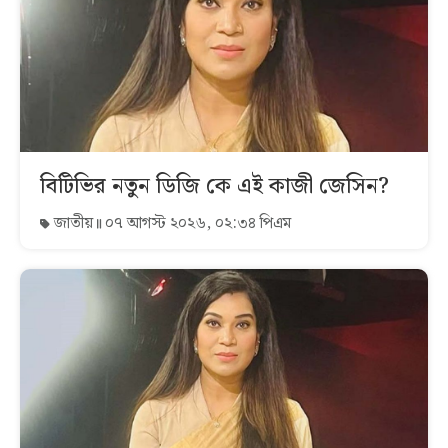
বিটিভির নতুন ডিজি কে এই কাজী জেসিন?
জাতীয়
০৭ আগস্ট ২০২৬, ০২:৩৪ পিএম