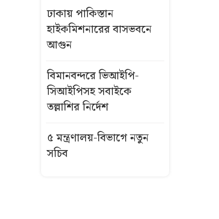
শাহ’র সঙ্গে তিন
ঢাকায় পাকিস্তান
এমপির বৈঠক
হাইকমিশনারের বাসভবনে
আগুন
বিমানবন্দরে
ভিআইপি-
সিআইপিসহ
বিমানবন্দরে ভিআইপি-
সবাইকে তল্লাশির
সিআইপিসহ সবাইকে
নির্দেশ
তল্লাশির নির্দেশ
বিএনপির সভায়
৫ মন্ত্রণালয়-বিভাগে নতুন
আ.লীগ নেতার
সচিব
ফুলেল শুভেচ্ছা
নিয়ে বিতর্ক
ভিসা নিয়ে নতুন
নীতিমালা