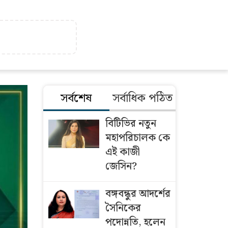
সর্বশেষ
সর্বাধিক পঠিত
বিটিভির নতুন
মহাপরিচালক কে
এই কাজী
জেসিন?
বঙ্গবন্ধুর আদর্শের
সৈনিকের
পদোন্নতি, হলেন