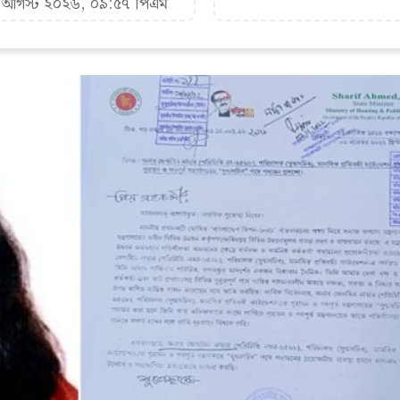
৬ আগস্ট ২০২৬, ০৯:৫৭ পিএম