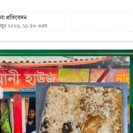
া প্রতিবেদন
২ জুন ২০২৬, ১১:৫৩ এএম