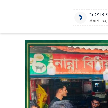
জাগো বাংল
প্রকাশ: ০