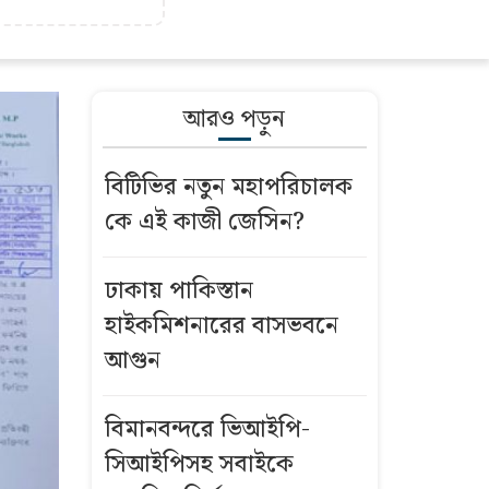
আরও পড়ুন
বিটিভির নতুন মহাপরিচালক
কে এই কাজী জেসিন?
ঢাকায় পাকিস্তান
হাইকমিশনারের বাসভবনে
আগুন
বিমানবন্দরে ভিআইপি-
সিআইপিসহ সবাইকে