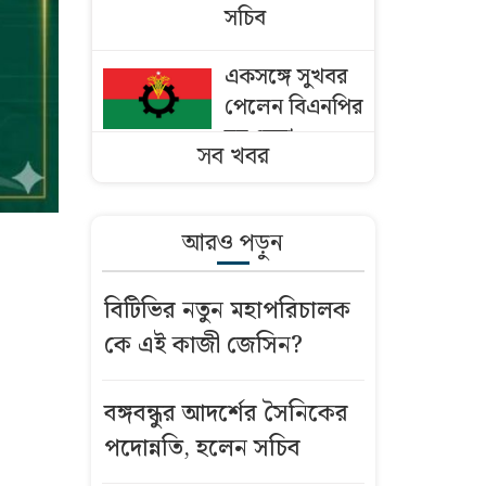
সচিব
একসঙ্গে সুখবর
পেলেন বিএনপির
ছয় নেতা
সব খবর
ঢাকায় পাকিস্তান
হাইকমিশনারের
আরও পড়ুন
বাসভবনে আগুন
বিটিভির নতুন মহাপরিচালক
বাংলাদেশি
কে এই কাজী জেসিন?
কৃষকদের ভিসা
দিচ্ছে ওমান
বঙ্গবন্ধুর আদর্শের সৈনিকের
মসজিদের মাইক
পদোন্নতি, হলেন সচিব
নিয়ে অমিত