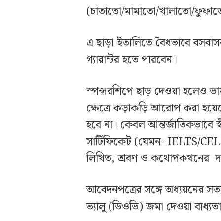
(চাতাতো/মামাতো/খালাতো/ফুফাতো 
এ ছাড়া ইতালিতে বৈধভাবে বসবাসর
গ্যারান্টর হতে পারবেন।
স্পন্সরশিপে ছাড় দেওয়া হলেও ভা
ক্ষেত্রে কড়াকড়ি আরোপ করা হয়েছ
হবে না। কেবল আন্তর্জাতিকভাবে স্বী
সার্টিফিকেট (যেমন- IELTS/CELI) 
লিখিত, শ্রবণ ও কথোপকথনের দক্ষ
আবেদনপত্রের সঙ্গে অধ্যয়নের সত
ভ্যালু (ডিওভি) জমা দেওয়া বাধ্য