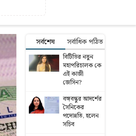
সর্বশেষ
সর্বাধিক পঠিত
বিটিভির নতুন
মহাপরিচালক কে
এই কাজী
জেসিন?
বঙ্গবন্ধুর আদর্শের
সৈনিকের
পদোন্নতি, হলেন
সচিব