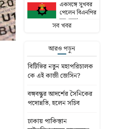
একসঙ্গে সুখবর
পেলেন বিএনপির
ছয় নেতা
সব খবর
ঢাকায় পাকিস্তান
হাইকমিশনারের
আরও পড়ুন
বাসভবনে আগুন
বিটিভির নতুন মহাপরিচালক
বাংলাদেশি
কে এই কাজী জেসিন?
কৃষকদের ভিসা
দিচ্ছে ওমান
বঙ্গবন্ধুর আদর্শের সৈনিকের
মসজিদের মাইক
পদোন্নতি, হলেন সচিব
নিয়ে অমিত
শাহ’র সঙ্গে তিন
ঢাকায় পাকিস্তান
এমপির বৈঠক