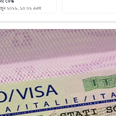
া ডেস্ক
২ জুন ২০২৬, ১০:০২ এএম