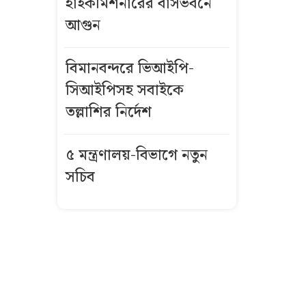
হাইকমিশনারের বাসভবনে
আগুন
বিমানবন্দরে
ভিআইপি-
সিআইপিসহ
বিমানবন্দরে ভিআইপি-
সবাইকে তল্লাশির
সিআইপিসহ সবাইকে
নির্দেশ
তল্লাশির নির্দেশ
বিএনপির সভায়
৫ মন্ত্রণালয়-বিভাগে নতুন
আ.লীগ নেতার
সচিব
ফুলেল শুভেচ্ছা
নিয়ে বিতর্ক
ভিসা নিয়ে নতুন
নীতিমালা
যুক্তরাষ্ট্রের