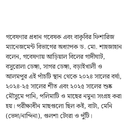
গবেষণার প্রধান গবেষক এবং বাকৃবির ফিশারিজ
ম্যানেজমেন্ট বিভাগের অধ্যাপক ড. মো. শাহজাহান
বলেন, গবেষণায় আড়িয়াল বিলের গাদীঘাট,
বসুরোলা ডেঙ্গা, সাগর ডেঙ্গা, বড়াইখালী ও
আলমপুর এই পাঁচটি স্থান থেকে ২০২৪ সালের বর্ষা,
২০২৪-২৫ সালের শীত এবং ২০২৫ সালের শুষ্ক
মৌসুমে পানি, পলিমাটি ও মাছের নমুনা সংগ্রহ করা
হয়। পরীক্ষাধীন মাছগুলো ছিল কই, বাটা, মেনি
(ভেদা/নান্দিনা), গুলশা টেংরা ও পুঁটি।