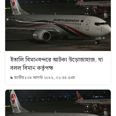
ইতালি বিমানবন্দরে আটকা উড়োজাহাজ, যা
বলল বিমান কর্তৃপক্ষ
জাতীয়
০৮ আগস্ট ২০২৬, ০৬:৫৪ এএম