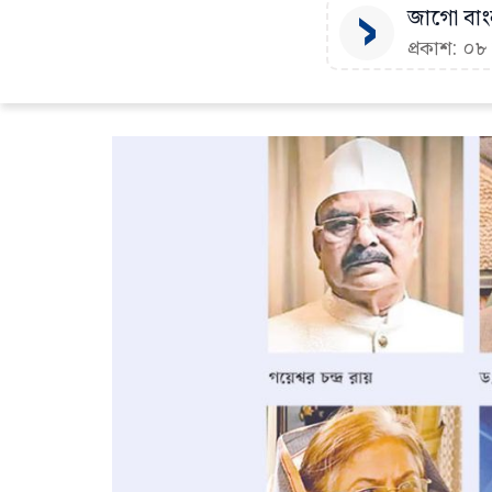
জাগো বাংল
প্রকাশ: ০