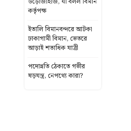
উড়োজাহাজ, যা বলল বিমান
বার্তা দিল
কর্তৃপক্ষ
আবহাওয়া
অধিদপ্তর
ইতালি বিমানবন্দরে আটকা
দাম কমার পর
ঢাকাগামী বিমান, ভেতরে
আজ স্বর্ণের ভরি
আড়াই শতাধিক যাত্রী
কত?
পদোন্নতি ঠেকাতে গভীর
মন্ত্রিসভায় যোগ
ষড়যন্ত্র, নেপথ্যে কারা?
হচ্ছে নতুন মুখ
যে কারণে ছয়
লাখ ‘বিশেষ’ মশা
ছাড়ছে যুক্তরাষ্ট্র
ধেয়ে আসছে