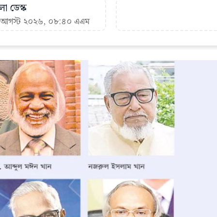
া ডেস্ক
৮ আগস্ট ২০২৬, ০৮:৪০ এএম