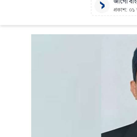
জাগো বাংল
প্রকাশ: ০