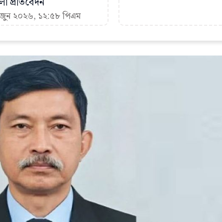
া প্রতিবেদন
১ জুন ২০২৬, ১২:৫৮ পিএম