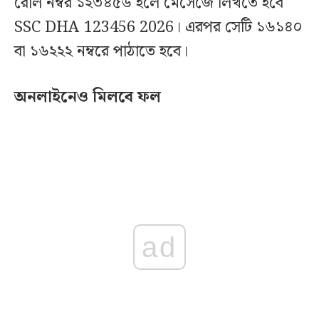
রোল নম্বর ১২৩৪৫৬ হলে মেসেজে লিখতে হবে
SSC DHA 123456 2026। এরপর সেটি ১৬১৪০
বা ১৬২২২ নম্বরে পাঠাতে হবে।
অনলাইনেও মিলবে ফল
ad