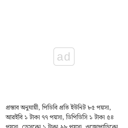
ad
প্রস্তাব অনুযায়ী, পিডিবি প্রতি ইউনিট ৮৫ পয়সা,
আরইবি ১ টাকা ৭৭ পয়সা, ডিপিডিসি ১ টাকা ৫৪
পয়সা, ডেসকো ১ টাকা ৯৮ পয়সা, ওজোপাডিকো