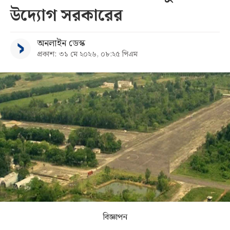
উদ্যোগ সরকারের
সব
অনলাইন ডেস্ক
বিভাগ
প্রকাশ: ৩১ মে ২০২৬, ০৮:২৫ পিএম
আর্কাইভ
কনভার্টার
বিজ্ঞাপন