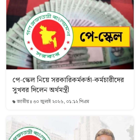
পে-স্কেল নিয়ে সরকারিকর্মকর্তা-কর্মচারীদের
সুখবর দিলেন অর্থমন্ত্রী
জাতীয়
৩০ জুলাই ২০২৬, ০১:১২ পিএম