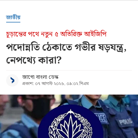
জাতীয়
চূড়ান্তের পথে নতুন ৫ অতিরিক্ত আইজিপি
পদোন্নতি ঠেকাতে গভীর ষড়যন্ত্র,
নেপথ্যে কারা?
জাগো বাংলা ডেস্ক
প্রকাশ: ০৭ আগস্ট ২০২৬, ০৯:০২ পিএম