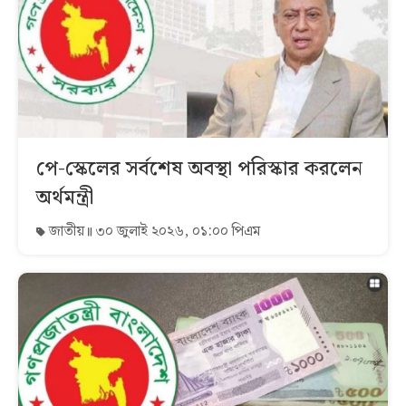
পে-স্কেলের সর্বশেষ অবস্থা পরিস্কার করলেন
অর্থমন্ত্রী
জাতীয়
৩০ জুলাই ২০২৬, ০১:০০ পিএম