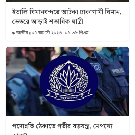
ইতালি বিমানবন্দরে আটকা ঢাকাগামী বিমান,
ভেতরে আড়াই শতাধিক যাত্রী
জাতীয়
০৭ আগস্ট ২০২৬, ০৯:৩৮ পিএম
পদোন্নতি ঠেকাতে গভীর ষড়যন্ত্র, নেপথ্যে