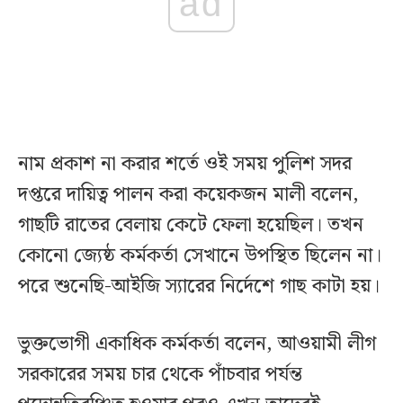
ad
নাম প্রকাশ না করার শর্তে ওই সময় পুলিশ সদর
দপ্তরে দায়িত্ব পালন করা কয়েকজন মালী বলেন,
গাছটি রাতের বেলায় কেটে ফেলা হয়েছিল। তখন
কোনো জ্যেষ্ঠ কর্মকর্তা সেখানে উপস্থিত ছিলেন না।
পরে শুনেছি-আইজি স্যারের নির্দেশে গাছ কাটা হয়।
ভুক্তভোগী একাধিক কর্মকর্তা বলেন, আওয়ামী লীগ
সরকারের সময় চার থেকে পাঁচবার পর্যন্ত