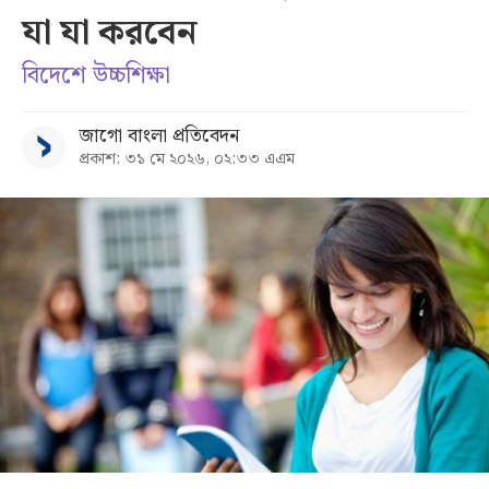
যা যা করবেন
সব
বিদেশে উচ্চশিক্ষা
বিভাগ
জাগো বাংলা প্রতিবেদন
প্রকাশ: ৩১ মে ২০২৬, ০২:৩৩ এএম
আর্কাইভ
কনভার্টার