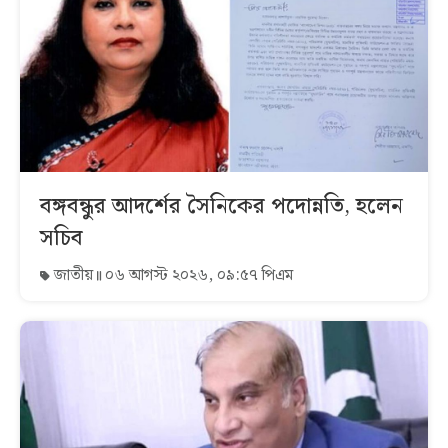
বঙ্গবন্ধুর আদর্শের সৈনিকের পদোন্নতি, হলেন
সচিব
জাতীয়
০৬ আগস্ট ২০২৬, ০৯:৫৭ পিএম