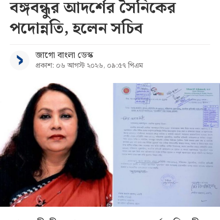
বঙ্গবন্ধুর আদর্শের সৈনিকের
পদোন্নতি, হলেন সচিব
জাগো বাংলা ডেস্ক
প্রকাশ: ০৬ আগস্ট ২০২৬, ০৯:৫৭ পিএম