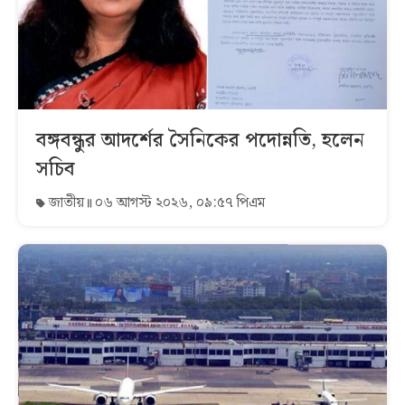
বঙ্গবন্ধুর আদর্শের সৈনিকের পদোন্নতি, হলেন
সচিব
জাতীয়
০৬ আগস্ট ২০২৬, ০৯:৫৭ পিএম