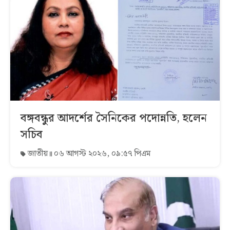
বঙ্গবন্ধুর আদর্শের সৈনিকের পদোন্নতি, হলেন
সচিব
জাতীয়
০৬ আগস্ট ২০২৬, ০৯:৫৭ পিএম