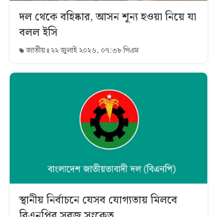
দল থেকে বহিষ্কার, আসন শূন্য হওয়া নিয়ে যা
বলল ইসি
জাতীয়
২২ জুলাই ২০২৬, ০৭:৩৮ পিএম
স্থানীয় নির্বাচনে যেসব যোগ্যতায় মিলবে
বিএনপির সবুজ সংকেত