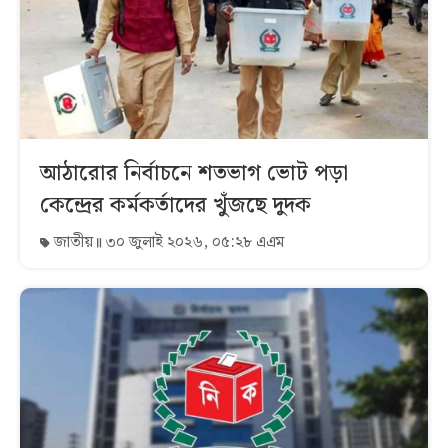
আঠারোর নির্বাচনে শতভাগ ভোট পড়া
কেন্দ্রের কর্মকর্তাদের খুঁজছে দুদক
জাতীয়
৩০ জুলাই ২০২৬, ০৫:২৮ এএম