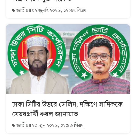
জাতীয়
০২ জুলাই ২০২৬, ১২:৩২ পিএম
ঢাকা সিটির উত্তরে সেলিম, দক্ষিণে সাদিককে
মেয়রপ্রার্থী করল জামায়াত
জাতীয়
২৩ জুন ২০২৬, ০১:৪৩ পিএম