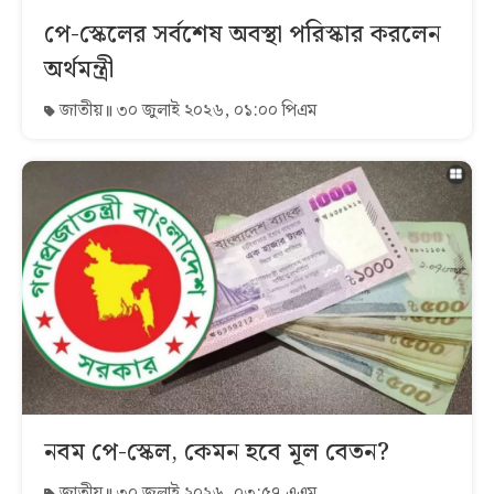
পে-স্কেলের সর্বশেষ অবস্থা পরিস্কার করলেন
অর্থমন্ত্রী
জাতীয়
৩০ জুলাই ২০২৬, ০১:০০ পিএম
নবম পে-স্কেল, কেমন হবে মূল বেতন?
জাতীয়
৩০ জুলাই ২০২৬, ০৩:৫৭ এএম