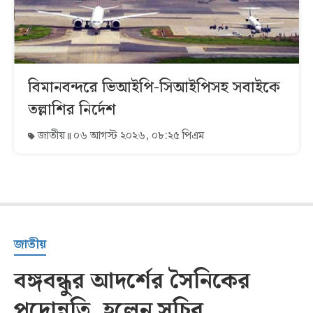
বিমানবন্দরে ভিআইপি-সিআইপিসহ সবাইকে
তল্লাশির নির্দেশ
জাতীয়
০৬ আগস্ট ২০২৬, ০৮:২৫ পিএম
জাতীয়
বঙ্গবন্ধুর আদর্শের সৈনিকের
পদোন্নতি, হলেন সচিব