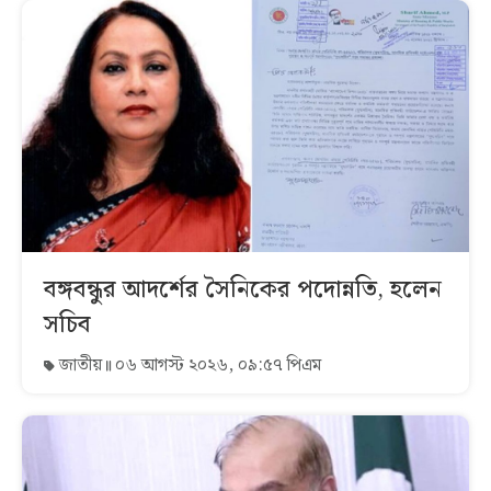
বঙ্গবন্ধুর আদর্শের সৈনিকের পদোন্নতি, হলেন
সচিব
জাতীয়
০৬ আগস্ট ২০২৬, ০৯:৫৭ পিএম