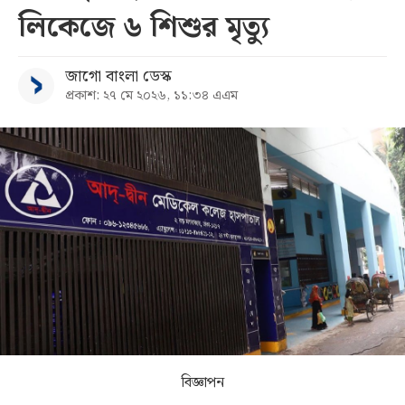
লিকেজে ৬ শিশুর মৃত্যু
সব
জাগো বাংলা ডেস্ক
বিভাগ
প্রকাশ: ২৭ মে ২০২৬, ১১:৩৪ এএম
আর্কাইভ
কনভার্টার
বিজ্ঞাপন