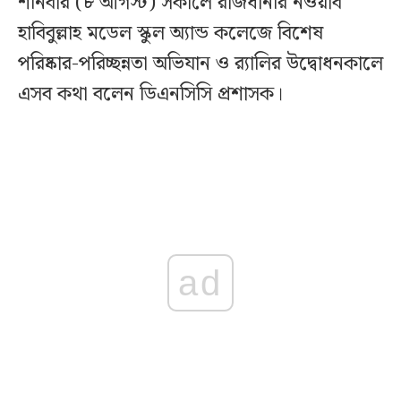
শনিবার (৮ আগস্ট) সকালে রাজধানীর নওয়াব
হাবিবুল্লাহ মডেল স্কুল অ্যান্ড কলেজে বিশেষ
পরিষ্কার-পরিচ্ছন্নতা অভিযান ও র‍্যালির উদ্বোধনকালে
এসব কথা বলেন ডিএনসিসি প্রশাসক।
ad