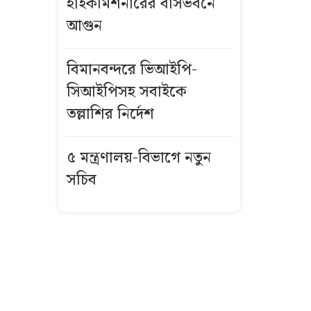
হাইকমিশনারের বাসভবনে
আগুন
বিমানবন্দরে
ভিআইপি-
সিআইপিসহ
বিমানবন্দরে ভিআইপি-
সবাইকে তল্লাশির
সিআইপিসহ সবাইকে
নির্দেশ
তল্লাশির নির্দেশ
বিএনপির সভায়
৫ মন্ত্রণালয়-বিভাগে নতুন
আ.লীগ নেতার
সচিব
ফুলেল শুভেচ্ছা
নিয়ে বিতর্ক
ভিসা নিয়ে নতুন
নীতিমালা
যুক্তরাষ্ট্রের