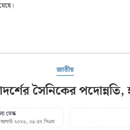
হয়েছে।
জাতীয়
 আদর্শের সৈনিকের পদোন্নতি
া ডেস্ক
৬ আগস্ট ২০২৬, ০৯:৫৭ পিএম