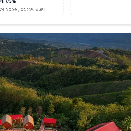
া ডেস্ক
৭ মে ২০২৬, ০৯:৫৭ এএম