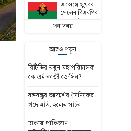
একসঙ্গে সুখবর
পেলেন বিএনপির
ছয় নেতা
সব খবর
ঢাকায় পাকিস্তান
হাইকমিশনারের
আরও পড়ুন
বাসভবনে আগুন
বিটিভির নতুন মহাপরিচালক
বাংলাদেশি
কে এই কাজী জেসিন?
কৃষকদের ভিসা
দিচ্ছে ওমান
বঙ্গবন্ধুর আদর্শের সৈনিকের
মসজিদের মাইক
পদোন্নতি, হলেন সচিব
নিয়ে অমিত
শাহ’র সঙ্গে তিন
ঢাকায় পাকিস্তান
এমপির বৈঠক