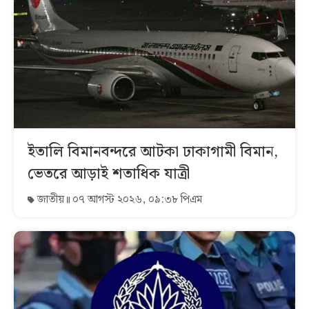
ইতালি বিমানবন্দরে আটকা ঢাকাগামী বিমান,
ভেতরে আড়াই শতাধিক যাত্রী
জাতীয়
০৭ আগস্ট ২০২৬, ০৯:৩৮ পিএম