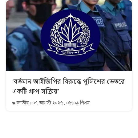
‘বর্তমান আইজিপির বিরুদ্ধে পুলিশের ভেতরে
একটি গ্রুপ সক্রিয়’
জাতীয়
০৭ আগস্ট ২০২৬, ০৮:০৯ পিএম