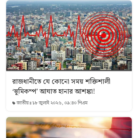
রাজধানীতে যে কোনো সময় শক্তিশালী
‘ভূমিকম্প’ আঘাত হানার আশঙ্কা!
জাতীয়
১৮ জুলাই ২০২৬, ০৯:৪০ পিএম