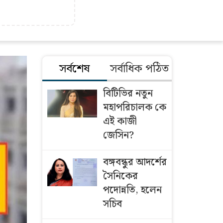
সর্বশেষ
সর্বাধিক পঠিত
বিটিভির নতুন
মহাপরিচালক কে
এই কাজী
জেসিন?
বঙ্গবন্ধুর আদর্শের
সৈনিকের
পদোন্নতি, হলেন
সচিব