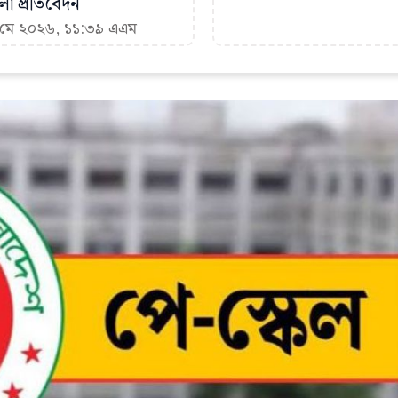
া প্রতিবেদন
৬ মে ২০২৬, ১১:৩৯ এএম