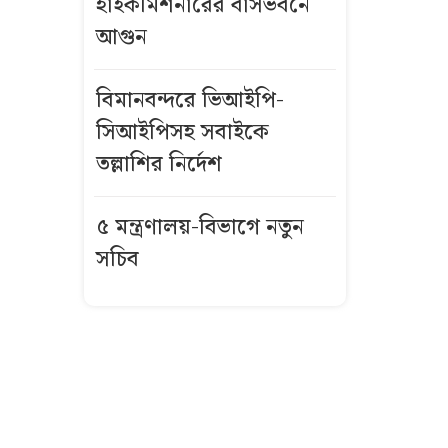
হাইকমিশনারের বাসভবনে
আগুন
বিমানবন্দরে
ভিআইপি-
সিআইপিসহ
বিমানবন্দরে ভিআইপি-
সবাইকে তল্লাশির
সিআইপিসহ সবাইকে
নির্দেশ
তল্লাশির নির্দেশ
বিএনপির সভায়
৫ মন্ত্রণালয়-বিভাগে নতুন
আ.লীগ নেতার
সচিব
ফুলেল শুভেচ্ছা
নিয়ে বিতর্ক
ভিসা নিয়ে নতুন
নীতিমালা
যুক্তরাষ্ট্রের