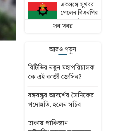
একসঙ্গে সুখবর
পেলেন বিএনপির
ছয় নেতা
সব খবর
ঢাকায় পাকিস্তান
হাইকমিশনারের
আরও পড়ুন
বাসভবনে আগুন
বিটিভির নতুন মহাপরিচালক
বাংলাদেশি
কে এই কাজী জেসিন?
কৃষকদের ভিসা
দিচ্ছে ওমান
বঙ্গবন্ধুর আদর্শের সৈনিকের
মসজিদের মাইক
পদোন্নতি, হলেন সচিব
নিয়ে অমিত
শাহ’র সঙ্গে তিন
ঢাকায় পাকিস্তান
এমপির বৈঠক