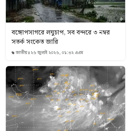
বঙ্গোপসাগরে লঘুচাপ, সব বন্দরে ৩ নম্বর
সতর্ক সংকেত জারি
জাতীয়
২৬ জুলাই ২০২৬, ০১:৩২ এএম