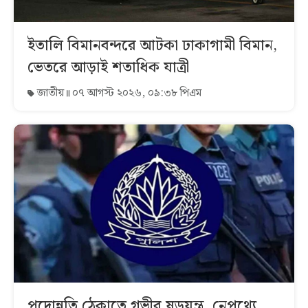
ইতালি বিমানবন্দরে আটকা ঢাকাগামী বিমান,
ভেতরে আড়াই শতাধিক যাত্রী
জাতীয়
০৭ আগস্ট ২০২৬, ০৯:৩৮ পিএম
পদোন্নতি ঠেকাতে গভীর ষড়যন্ত্র, নেপথ্যে