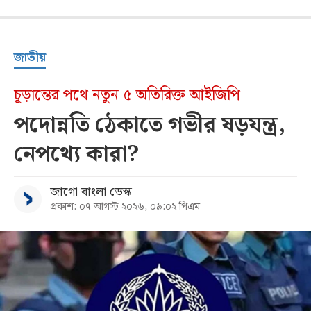
জাতীয়
চূড়ান্তের পথে নতুন ৫ অতিরিক্ত আইজিপি
পদোন্নতি ঠেকাতে গভীর ষড়যন্ত্র,
নেপথ্যে কারা?
জাগো বাংলা ডেস্ক
প্রকাশ: ০৭ আগস্ট ২০২৬, ০৯:০২ পিএম