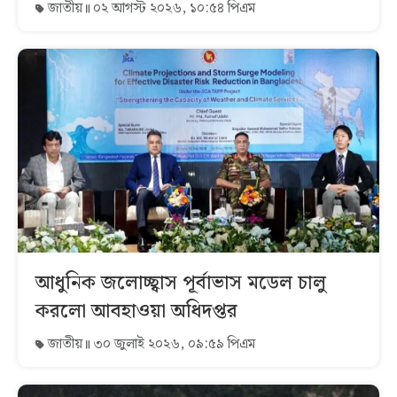
জাতীয়
০২ আগস্ট ২০২৬, ১০:৫৪ পিএম
আধুনিক জলোচ্ছ্বাস পূর্বাভাস মডেল চালু
করলো আবহাওয়া অধিদপ্তর
জাতীয়
৩০ জুলাই ২০২৬, ০৯:৫৯ পিএম