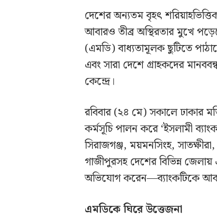
দেশের অন্যতম বৃহৎ শরিয়াহভিত্তিক
আবারও তীব্র অস্থিরতার মুখে পড়েছ
(এমডি) বাধ্যতামূলক ছুটিতে পাঠ
এবং সারা দেশে গ্রাহকদের মানবব
কেন্দ্রে।
রবিবার (২৪ মে) সকালে ঢাকার মতি
কর্মসূচি পালন করে ‘ইসলামী ব্যা
সিরাজগঞ্জ, ময়মনসিংহ, সাতক্ষীরা, 
গাজীপুরসহ দেশের বিভিন্ন জেলায় 
অভিযোগ করেন—ব্যাংকটিকে আবারও
এমডিকে ঘিরে উত্তেজনা