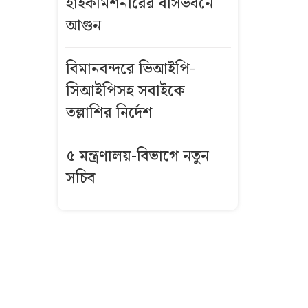
হাইকমিশনারের বাসভবনে
থেকে নতুন দর
আগুন
আজকের স্বর্ণের
দাম: ৭ আগস্ট
বিমানবন্দরে ভিআইপি-
২০২৬
সিআইপিসহ সবাইকে
তল্লাশির নির্দেশ
১০ আগস্ট
এসএসসি
৫ মন্ত্রণালয়-বিভাগে নতুন
পরীক্ষার ফল
সচিব
প্রকাশ, যেভাবে
দেখবেন
মেসিকে
কাঁদিয়েছিলেন,
এবার রিয়ালকে
হতাশায় ডুবিয়ে