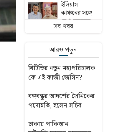
ইলিয়াস
কাঞ্চনের সঙ্গে
দেখা করলেন
সব খবর
আলমগীর, যে
কথা হলো
আরও পড়ুন
যেসব জেলায়
৬০ কিমি বেগে
বিটিভির নতুন মহাপরিচালক
ঝড়ের আভাস
কে এই কাজী জেসিন?
সিলেটে দুই
বাসের মুখোমুখি
বঙ্গবন্ধুর আদর্শের সৈনিকের
সংঘর্ষে নিহত ৮
পদোন্নতি, হলেন সচিব
দেশে স্বর্ণের দামে
ঢাকায় পাকিস্তান
বড় পতন, আজ