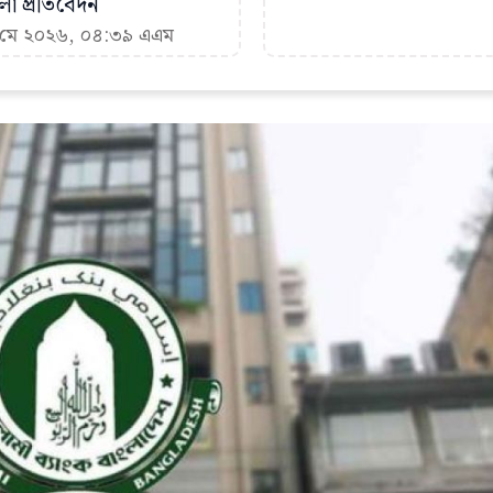
া প্রতিবেদন
৬ মে ২০২৬, ০৪:৩৯ এএম