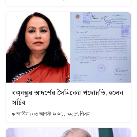
বঙ্গবন্ধুর আদর্শের সৈনিকের পদোন্নতি, হলেন
সচিব
জাতীয়
০৬ আগস্ট ২০২৬, ০৯:৫৭ পিএম