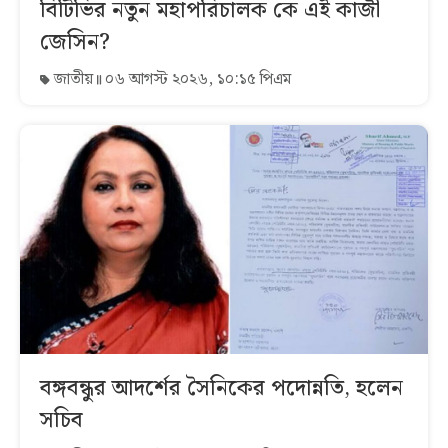
বিটিভির নতুন মহাপরিচালক কে এই কাজী
জেসিন?
জাতীয়
০৬ আগস্ট ২০২৬, ১০:১৫ পিএম
বঙ্গবন্ধুর আদর্শের সৈনিকের পদোন্নতি, হলেন
সচিব