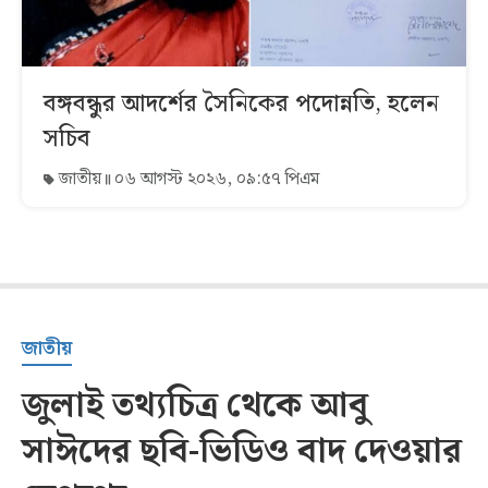
বঙ্গবন্ধুর আদর্শের সৈনিকের পদোন্নতি, হলেন
সচিব
জাতীয়
০৬ আগস্ট ২০২৬, ০৯:৫৭ পিএম
জাতীয়
জুলাই তথ্যচিত্র থেকে আবু
সাঈদের ছবি-ভিডিও বাদ দেওয়ার