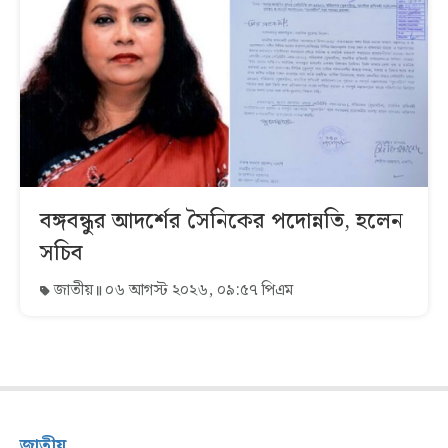
বঙ্গবন্ধুর আদর্শের সৈনিকের পদোন্নতি, হলেন
সচিব
জাতীয়
০৬ আগস্ট ২০২৬, ০৯:৫৭ পিএম
জাতীয়