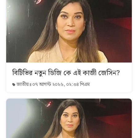
বিটিভির নতুন ডিজি কে এই কাজী জেসিন?
জাতীয়
০৭ আগস্ট ২০২৬, ০২:৩৪ পিএম