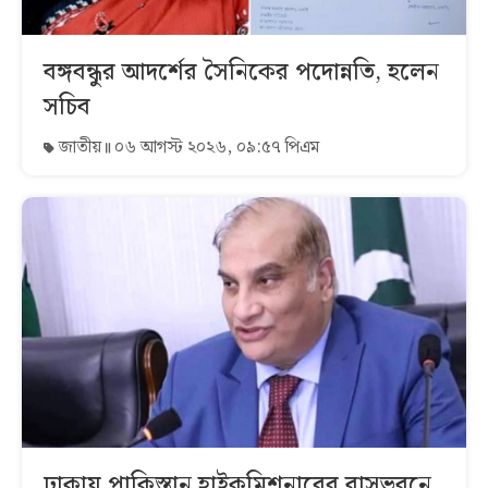
বঙ্গবন্ধুর আদর্শের সৈনিকের পদোন্নতি, হলেন
সচিব
জাতীয়
০৬ আগস্ট ২০২৬, ০৯:৫৭ পিএম
ঢাকায় পাকিস্তান হাইকমিশনারের বাসভবনে