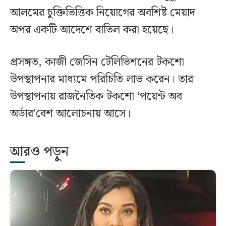
আলমের চুক্তিভিত্তিক নিয়োগের অবশিষ্ট মেয়াদ
অপর একটি আদেশে বাতিল করা হয়েছে।
প্রসঙ্গত, কাজী জেসিন টেলিভিশনের টকশো
উপস্থাপনার মাধ্যমে পরিচিতি লাভ করেন। তার
উপস্থাপনায় রাজনৈতিক টকশো ‘পয়েন্ট অব
অর্ডার’বেশ আলোচনায় আসে।
আরও পড়ুন