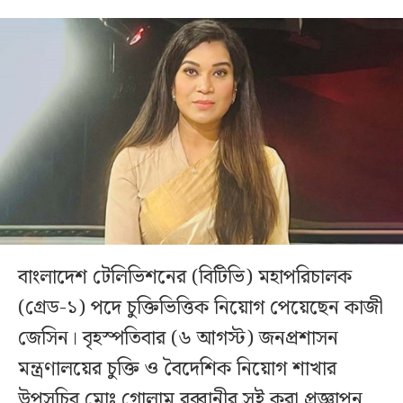
বাংলাদেশ টেলিভিশনের (বিটিভি) মহাপরিচালক
(গ্রেড-১) পদে চুক্তিভিত্তিক নিয়োগ পেয়েছেন কাজী
জেসিন। বৃহস্পতিবার (৬ আগস্ট) জনপ্রশাসন
মন্ত্রণালয়ের চুক্তি ও বৈদেশিক নিয়োগ শাখার
উপসচিব মোঃ গোলাম রব্বানীর সই করা প্রজ্ঞাপন