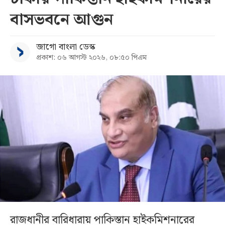
বাসভবনে আগুন
জাগো বাংলা ডেস্ক
প্রকাশ: ০৬ আগস্ট ২০২৬, ০৮:৫০ পিএম
রাজধানীর বারিধারায় পাকিস্তান হাইকমিশনারের