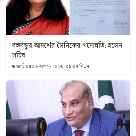
বঙ্গবন্ধুর আদর্শের সৈনিকের পদোন্নতি, হলেন
সচিব
জাতীয়
০৬ আগস্ট ২০২৬, ০৯:৫৭ পিএম