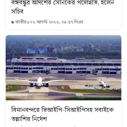
বঙ্গবন্ধুর আদর্শের সৈনিকের পদোন্নতি, হলেন
সচিব
জাতীয়
০৬ আগস্ট ২০২৬, ০৯:৫৭ পিএম
বিমানবন্দরে ভিআইপি-সিআইপিসহ সবাইকে
তল্লাশির নির্দেশ