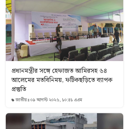
প্রধানমন্ত্রীর সঙ্গে হেফাজত আমিরসহ ৬৪
আলেমের মতবিনিময়, ফটিকছড়িতে ব্যাপক
প্রস্তুতি
জাতীয়
০৯ আগস্ট ২০২৬, ১০:৪১ এএম