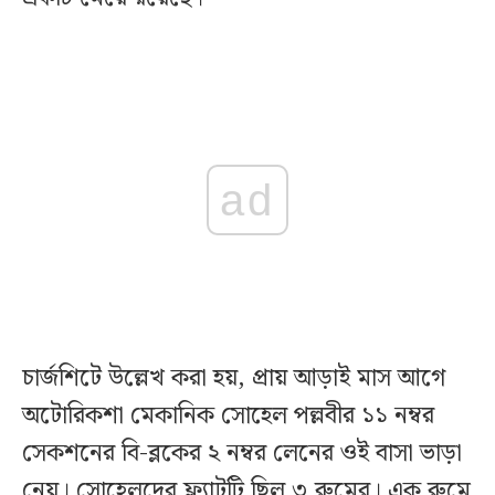
ad
চার্জশিটে উল্লেখ করা হয়, প্রায় আড়াই মাস আগে
অটোরিকশা মেকানিক সোহেল পল্লবীর ১১ নম্বর
সেকশনের বি-ব্লকের ২ নম্বর লেনের ওই বাসা ভাড়া
নেয়। সোহেলদের ফ্ল্যাটটি ছিল ৩ রুমের। এক রুমে