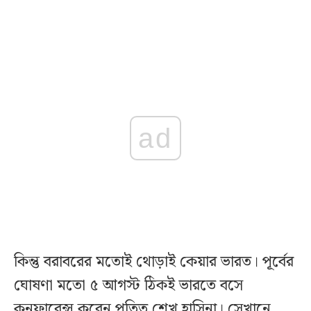
ad
কিন্তু বরাবরের মতোই থোড়াই কেয়ার ভারত। পূর্বের
ঘোষণা মতো ৫ আগস্ট ঠিকই ভারতে বসে
কনফারেন্স করেন পতিত শেখ হাসিনা। সেখানে