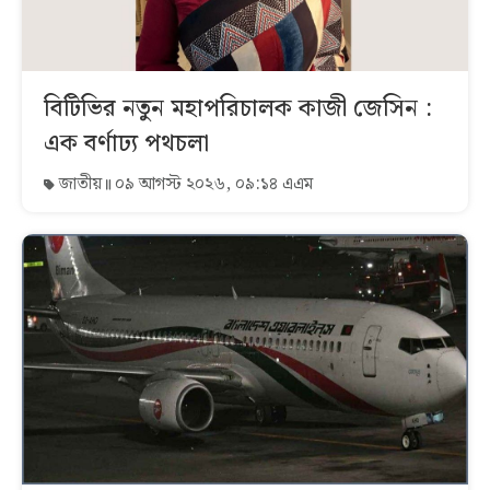
বিটিভির নতুন মহাপরিচালক কাজী জেসিন :
এক বর্ণাঢ্য পথচলা
জাতীয়
০৯ আগস্ট ২০২৬, ০৯:১৪ এএম