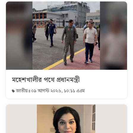
মহেশখালীর পথে প্রধানমন্ত্রী
জাতীয়
০৯ আগস্ট ২০২৬, ১০:১১ এএম