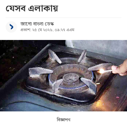
যেসব এলাকায়
সব
জাগো বাংলা ডেস্ক
বিভাগ
প্রকাশ: ২৫ মে ২০২৬, ০৯:২৭ এএম
আর্কাইভ
কনভার্টার
বিজ্ঞাপন