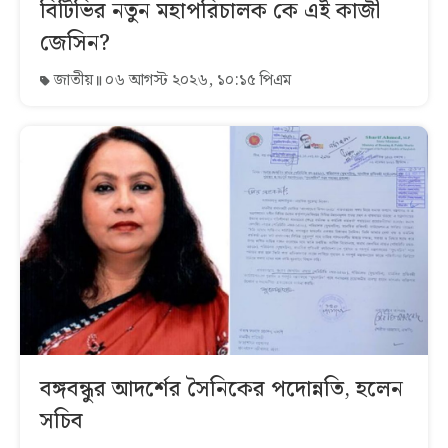
বিটিভির নতুন মহাপরিচালক কে এই কাজী
জেসিন?
জাতীয়
০৬ আগস্ট ২০২৬, ১০:১৫ পিএম
বঙ্গবন্ধুর আদর্শের সৈনিকের পদোন্নতি, হলেন
সচিব