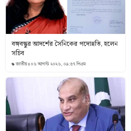
বঙ্গবন্ধুর আদর্শের সৈনিকের পদোন্নতি, হলেন
সচিব
জাতীয়
০৬ আগস্ট ২০২৬, ০৯:৫৭ পিএম