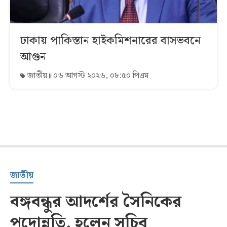
ঢাকায় পাকিস্তান হাইকমিশনারের বাসভবনে
আগুন
জাতীয়
০৬ আগস্ট ২০২৬, ০৮:৫০ পিএম
জাতীয়
বঙ্গবন্ধুর আদর্শের সৈনিকের
পদোন্নতি, হলেন সচিব