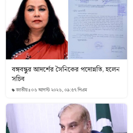
বঙ্গবন্ধুর আদর্শের সৈনিকের পদোন্নতি, হলেন
সচিব
জাতীয়
০৬ আগস্ট ২০২৬, ০৯:৫৭ পিএম