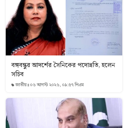
বঙ্গবন্ধুর আদর্শের সৈনিকের পদোন্নতি, হলেন
সচিব
জাতীয়
০৬ আগস্ট ২০২৬, ০৯:৫৭ পিএম