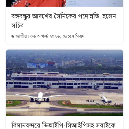
বঙ্গবন্ধুর আদর্শের সৈনিকের পদোন্নতি, হলেন
সচিব
জাতীয়
০৬ আগস্ট ২০২৬, ০৯:৫৭ পিএম
বিমানবন্দরে ভিআইপি-সিআইপিসহ সবাইকে