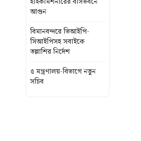
হাইকমিশনারের বাসভবনে
আগুন
বিমানবন্দরে
ভিআইপি-
সিআইপিসহ
বিমানবন্দরে ভিআইপি-
সবাইকে তল্লাশির
সিআইপিসহ সবাইকে
নির্দেশ
তল্লাশির নির্দেশ
বিএনপির সভায়
৫ মন্ত্রণালয়-বিভাগে নতুন
আ.লীগ নেতার
সচিব
ফুলেল শুভেচ্ছা
নিয়ে বিতর্ক
ভিসা নিয়ে নতুন
নীতিমালা
যুক্তরাষ্ট্রের