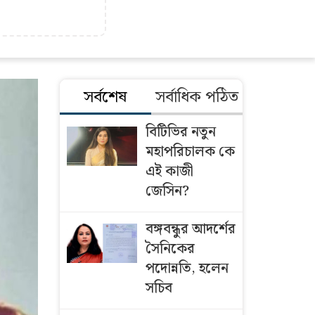
সর্বশেষ
সর্বাধিক পঠিত
বিটিভির নতুন
মহাপরিচালক কে
এই কাজী
জেসিন?
বঙ্গবন্ধুর আদর্শের
সৈনিকের
পদোন্নতি, হলেন
সচিব