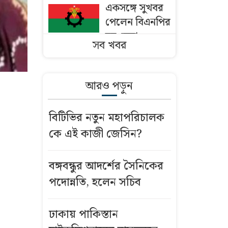
একসঙ্গে সুখবর
পেলেন বিএনপির
ছয় নেতা
সব খবর
ঢাকায় পাকিস্তান
হাইকমিশনারের
আরও পড়ুন
বাসভবনে আগুন
বিটিভির নতুন মহাপরিচালক
বাংলাদেশি
কে এই কাজী জেসিন?
কৃষকদের ভিসা
দিচ্ছে ওমান
বঙ্গবন্ধুর আদর্শের সৈনিকের
মসজিদের মাইক
পদোন্নতি, হলেন সচিব
নিয়ে অমিত
শাহ’র সঙ্গে তিন
ঢাকায় পাকিস্তান
এমপির বৈঠক