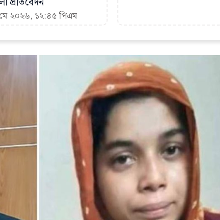
া প্রতিবেদন
৪ মে ২০২৬, ১২:৪৫ পিএম