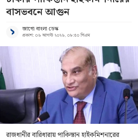
বাসভবনে আগুন
জাগো বাংলা ডেস্ক
প্রকাশ: ০৬ আগস্ট ২০২৬, ০৮:৫০ পিএম
রাজধানীর বারিধারায় পাকিস্তান হাইকমিশনারের