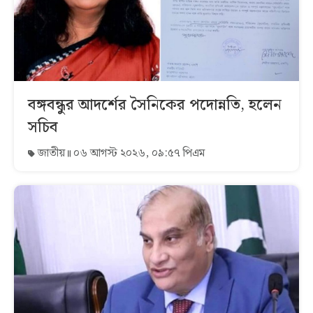
বঙ্গবন্ধুর আদর্শের সৈনিকের পদোন্নতি, হলেন
সচিব
জাতীয়
০৬ আগস্ট ২০২৬, ০৯:৫৭ পিএম