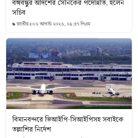
বঙ্গবন্ধুর আদর্শের সৈনিকের পদোন্নতি, হলেন
সচিব
জাতীয়
০৬ আগস্ট ২০২৬, ০৯:৫৭ পিএম
বিমানবন্দরে ভিআইপি-সিআইপিসহ সবাইকে
তল্লাশির নির্দেশ