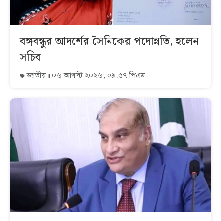
বঙ্গবন্ধুর আদর্শের সৈনিকের পদোন্নতি, হলেন
সচিব
জাতীয়
০৬ আগস্ট ২০২৬, ০৯:৫৭ পিএম