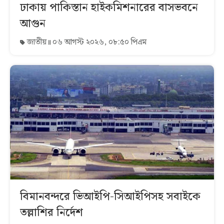
ঢাকায় পাকিস্তান হাইকমিশনারের বাসভবনে
আগুন
জাতীয়
০৬ আগস্ট ২০২৬, ০৮:৫০ পিএম
বিমানবন্দরে ভিআইপি-সিআইপিসহ সবাইকে
তল্লাশির নির্দেশ