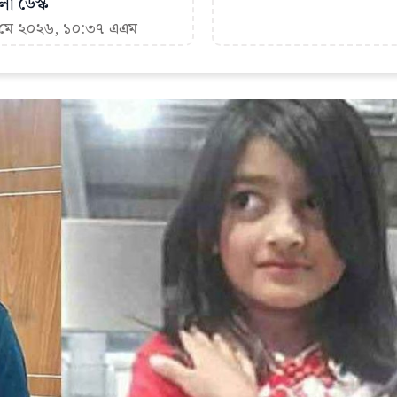
া ডেস্ক
৪ মে ২০২৬, ১০:৩৭ এএম