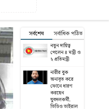
সর্বশেষ
সর্বাধিক পঠিত
নতুন দায়িত্ব
পেলেন ৪ মন্ত্রী ও
২ প্রতিমন্ত্রী
নারীর বুক
অনাবৃত করে
ফোনে ধারণ
করছেন
যুবদলকর্মী,
ভিডিও ভাইরাল