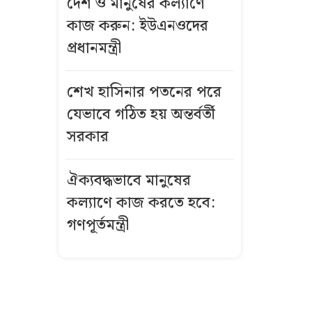
দেশ ও মানুষের কল্যাণে
যেভাবে গঠিত হয়
কাজ করুন: ইউএনওদের
অন্তর্বর্তী সরকার
প্রধানমন্ত্রী
ইনফান্তিনোর
পথের কাঁটা কে
শেখ হাসিনার পতনের পরে
এই ৪৫ বছর
যেভাবে গঠিত হয় অন্তর্বর্তী
বয়সি নারী
সরকার
লালবাগে বস্তায়
ঐক্যবদ্ধভাবে মানুষের
মিলল খণ্ডিত
হাত-পা, তদন্তে
কল্যাণে কাজ করতে হবে:
পুলিশ
গণপূর্তমন্ত্রী
গ্লোবাল ট্যালেন্ট
ভিসা: যুক্তরাজ্যে
তিন বছরে স্থায়ী