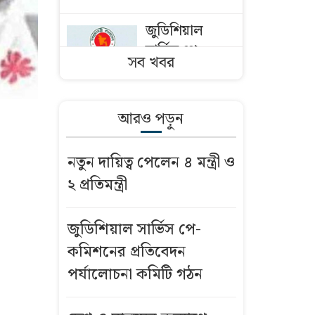
জুডিশিয়াল
সার্ভিস পে-
সব খবর
কমিশনের
প্রতিবেদন
পর্যালোচনা
আরও পড়ুন
কমিটি গঠন
নতুন দায়িত্ব পেলেন ৪ মন্ত্রী ও
দেশ ও মানুষের
২ প্রতিমন্ত্রী
কল্যাণে কাজ
করুন:
ইউএনওদের
জুডিশিয়াল সার্ভিস পে-
প্রধানমন্ত্রী
কমিশনের প্রতিবেদন
পর্যালোচনা কমিটি গঠন
শেখ হাসিনার
পতনের পরে