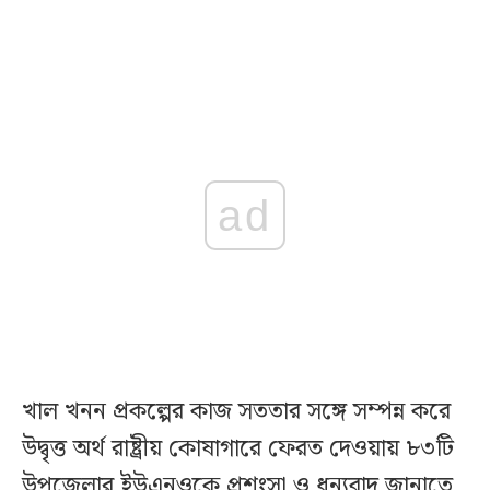
ad
খাল খনন প্রকল্পের কাজ সততার সঙ্গে সম্পন্ন করে
উদ্বৃত্ত অর্থ রাষ্ট্রীয় কোষাগারে ফেরত দেওয়ায় ৮৩টি
উপজেলার ইউএনওকে প্রশংসা ও ধন্যবাদ জানাতে