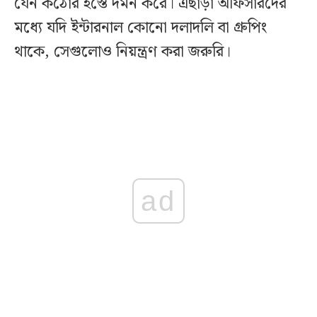
যেন কঠোর হস্তে দমন করে। এছাড়া অফিসারদের
মধ্যে যদি ইন্টারনাল কোনো দলাদলি বা গ্রুপিং
থাকে, সেগুলোও নিয়ন্ত্রণ করা জরুরি।
ad