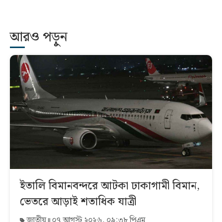
আরও পড়ুন
ইতালি বিমানবন্দরে আটকা ঢাকাগামী বিমান,
ভেতরে আড়াই শতাধিক যাত্রী
জাতীয়
০৭ আগস্ট ২০২৬, ০৯:৩৮ পিএম