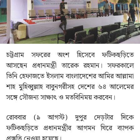
চট্টগ্রাম সফরের অংশ হিসেবে ফটিকছড়িতে
আসছেন প্রধানমন্ত্রী তারেক রহমান। সফরকালে
তিনি হেফাজতে ইসলাম বাংলাদেশের আমির আল্লামা
শাহ মুহিব্বুল্লাহ বাবুনগরীসহ দেশের ৬৪ আলেমের
সঙ্গে সৌজন্য সাক্ষাৎ ও মতবিনিময় করবেন।
রোববার (৯ আগস্ট) দুপুর দেড়টার দিকে
ফটিকছড়িতে প্রধানমন্ত্রীর আগমন ঘিরে ব্যাপক
প্রস্তুতি নেওয়া হয়েছে।