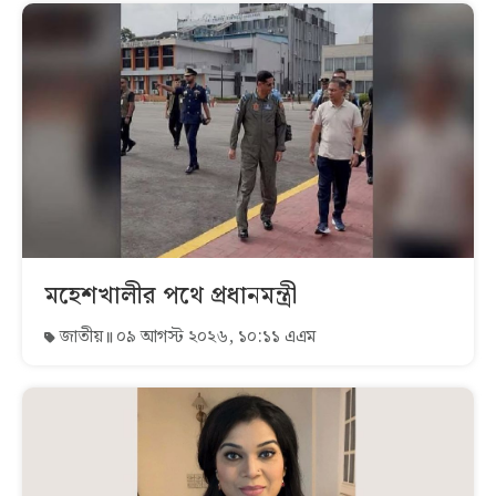
মহেশখালীর পথে প্রধানমন্ত্রী
জাতীয়
০৯ আগস্ট ২০২৬, ১০:১১ এএম