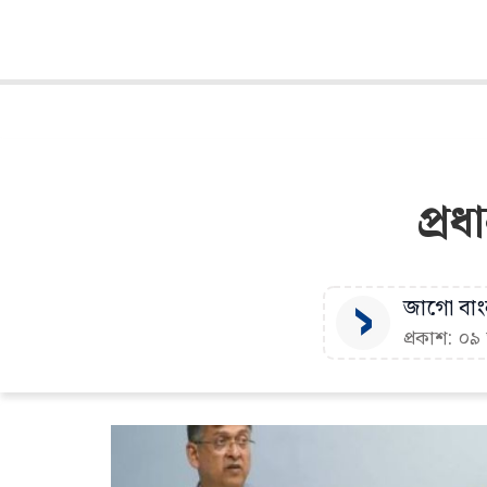
প্র
জাগো বাংল
প্রকাশ: ০