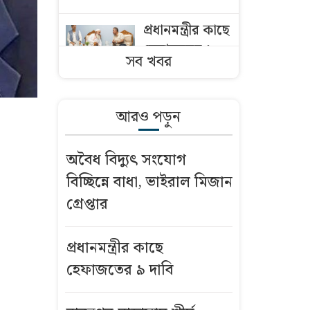
প্রধানমন্ত্রীর কাছে
হেফাজতের ৯
সব খবর
দাবি
পর্তুগালে বিদেশি
আরও পড়ুন
নাগরিককে
অপহরণ-
অবৈধ বিদ্যুৎ সংযোগ
মুক্তিপণ আদায়,
বিচ্ছিন্নে বাধা, ভাইরাল মিজান
২ বাংলাদেশি
গ্রেপ্তার
আটক
ক্যালগেরিতে
প্রধানমন্ত্রীর কাছে
আহমদিয়া
হেফাজতের ৯ দাবি
মুসলিম
জামাতের ৪২তম