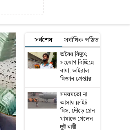
সর্বশেষ
সর্বাধিক পঠিত
অবৈধ বিদ্যুৎ
সংযোগ বিচ্ছিন্নে
বাধা, ভাইরাল
মিজান গ্রেপ্তার
সময়মতো না
আসায় ফ্লাইট
মিস, দৌড়ে প্লেন
থামাতে গেলেন
দুই নারী