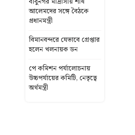
বাবুনগর মাদ্রাসায় শীর্ষ
জলসা সালানা
আলেমদের সঙ্গে বৈঠকে
অনুষ্ঠিত
প্রধানমন্ত্রী
ঈদে
মিলাদুন্নবীতে
বিমানবন্দরে যেভাবে গ্রেপ্তার
টানা ৩ দিনের
হলেন খলনায়ক ডন
ছুটি
পে কমিশন পর্যালোচনায়
দেরিতে সন্তান
উচ্চপর্যায়ের কমিটি, নেতৃত্বে
নেওয়ার ভাবনা,
কুরআন-হাদিস যা
অর্থমন্ত্রী
বলছে
কলকাতার কাছে
মমতার গাড়িতে
হামলা, অল্পের