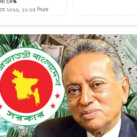
া ডেস্ক
৩ মে ২০২৬, ১২:০৫ পিএম