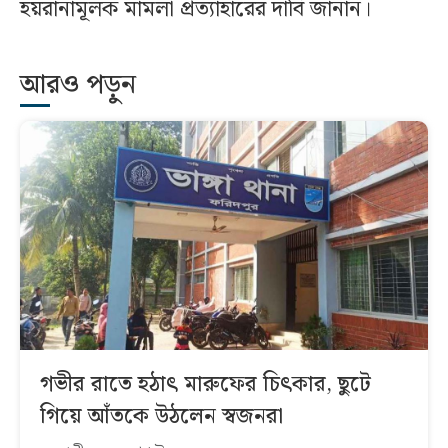
হয়রানামূলক মামলা প্রত্যাহারের দাবি জানান।
আরও পড়ুন
গভীর রাতে হঠাৎ মারুফের চিৎকার, ছুটে
গিয়ে আঁতকে উঠলেন স্বজনরা