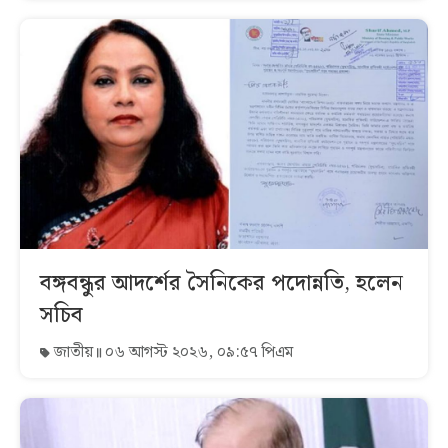
বঙ্গবন্ধুর আদর্শের সৈনিকের পদোন্নতি, হলেন
সচিব
জাতীয়
০৬ আগস্ট ২০২৬, ০৯:৫৭ পিএম