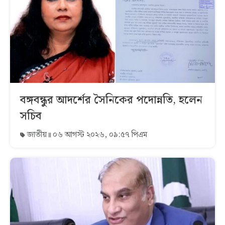
বঙ্গবন্ধুর আদর্শের সৈনিকের পদোন্নতি, হলেন
সচিব
জাতীয়
০৬ আগস্ট ২০২৬, ০৯:৫৭ পিএম