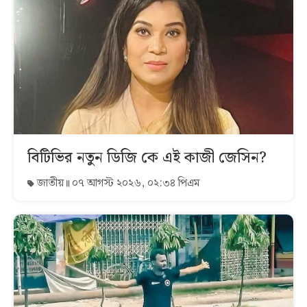
বিটিভির নতুন ডিজি কে এই কাজী জেসিন?
জাতীয়
০৭ আগস্ট ২০২৬, ০২:৩৪ পিএম