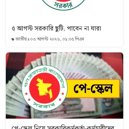
৫ আগস্ট সরকারি ছুটি, পাবেন না যারা
জাতীয়
০৩ আগস্ট ২০২৬, ০১:০৫ পিএম
পে-স্কেল নিয়ে সরকারিকর্মকর্তা-কর্মচারীদের