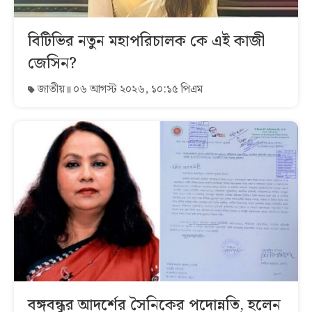
বিটিভির নতুন মহাপরিচালক কে এই কাজী
জেসিন?
জাতীয়
০৬ আগস্ট ২০২৬, ১০:১৫ পিএম
বঙ্গবন্ধুর আদর্শের সৈনিকের পদোন্নতি, হলেন