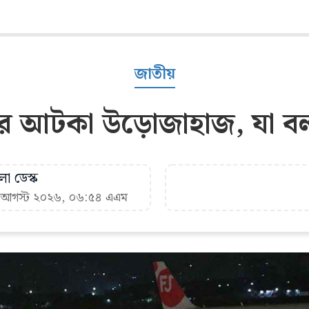
জাতীয়
রে আটকা উড়োজাহাজ, যা বলল
া ডেস্ক
৮ আগস্ট ২০২৬, ০৬:৫৪ এএম