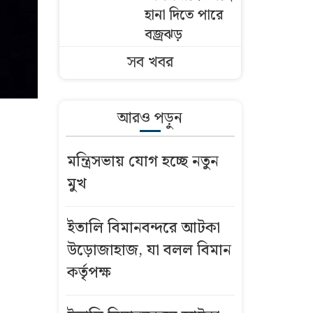
হানা দিতে পারে
বজ্রঝড়
সব খবর
আজকের
নামাজের
সময়সূচি: ৮
আরও পড়ুন
আগস্ট ২০২৬
মন্ত্রিসভায় যোগ হচ্ছে নতুন
ইতালি
মুখ
বিমানবন্দরে
আটকা
ইতালি বিমানবন্দরে আটকা
উড়োজাহাজ, যা
বলল বিমান
উড়োজাহাজ, যা বলল বিমান
কর্তৃপক্ষ
কর্তৃপক্ষ
মন্ত্রী-এমপির