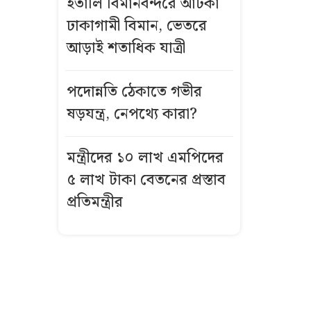
ইতালি বিমানবন্দরে আটকা
সামনেই
ঢাকাগামী বিমান, ভেতরে
ইউএনওর
আড়াই শতাধিক যাত্রী
মোবাইল চুরি
অন্তত ২০ ছাত্রীর
পদোন্নতি ঠেকাতে গভীর
‘আপত্তিকর’ ছবি
ষড়যন্ত্র, নেপথ্যে কারা?
তুলে প্রেমিককে
পাঠিয়েছেন ঐশী
মন্ত্রীদের ১০ লাখ এমপিদের
৫ লাখ টাকা বেতনের প্রস্তাব
নারী সহকর্মীর ঘর
প্রতিমন্ত্রীর
থেকে বস্ত্রহীন
অবস্থায় যুবদল
সভাপতি আটক
ইতালি
বিমানবন্দরে