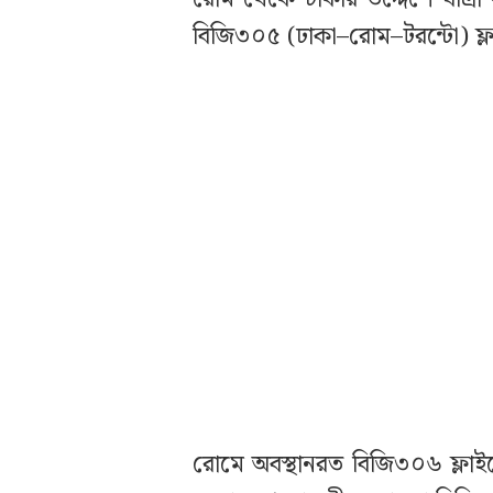
বিজি৩০৫ (ঢাকা–রোম–টরন্টো) ফ্ল
রোমে অবস্থানরত বিজি৩০৬ ফ্লাইটে