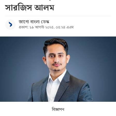
সারজিস আলম
সব
জাগো বাংলা ডেস্ক
বিভাগ
প্রকাশ: ১৯ আগস্ট ২০২৫, ০৫:২৪ এএম
আর্কাইভ
কনভার্টার
বিজ্ঞাপন