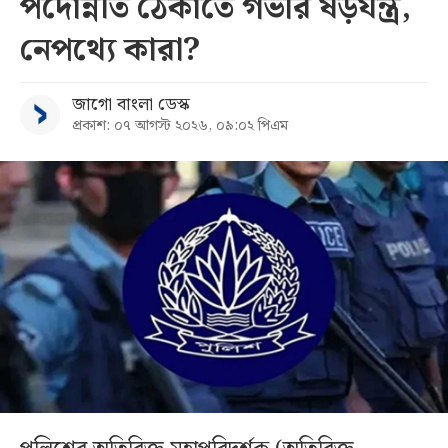
পদোন্নতি ঠেকাতে গভীর ষড়যন্ত্র,
নেপথ্যে কারা?
জাগো বাংলা ডেস্ক
প্রকাশ: ০৭ আগস্ট ২০২৬, ০৯:০২ পিএম