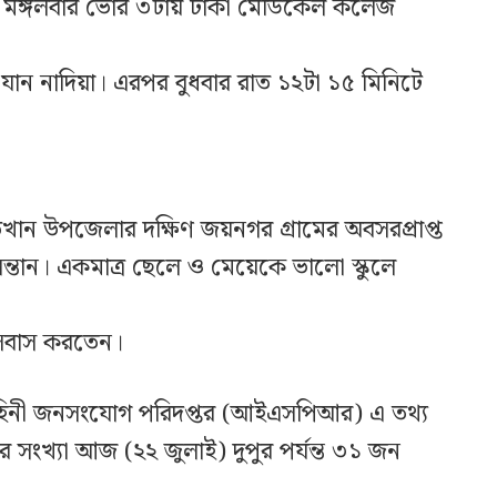
 মঙ্গলবার ভোর ৩টায় ঢাকা মেডিকেল কলেজ
 যান নাদিয়া। এরপর বুধবার রাত ১২টা ১৫ মিনিটে
ান উপজেলার দক্ষিণ জয়নগর গ্রামের অবসরপ্রাপ্ত
্তান। একমাত্র ছেলে ও মেয়েকে ভালো স্কুলে
সবাস করতেন।
বাহিনী জনসংযোগ পরিদপ্তর (আইএসপিআর) এ তথ্য
ের সংখ্যা আজ (২২ জুলাই) দুপুর পর্যন্ত ৩১ জন