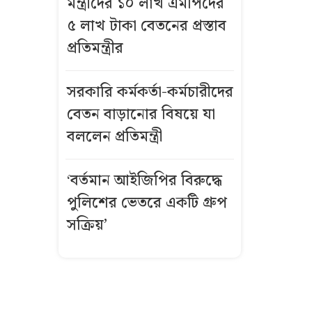
মন্ত্রীদের ১০ লাখ এমপিদের
বিস্ফোরণে একই
৫ লাখ টাকা বেতনের প্রস্তাব
পরিবারের
প্রতিমন্ত্রীর
শিশুসহ ৩ জন
দগ্ধ
সরকারি কর্মকর্তা-কর্মচারীদের
গ্রিসে দুই
বেতন বাড়ানোর বিষয়ে যা
শতাধিক
বললেন প্রতিমন্ত্রী
অভিবাসী উদ্ধার,
অধিকাংশই
‘বর্তমান আইজিপির বিরুদ্ধে
বাংলাদেশি
পুলিশের ভেতরে একটি গ্রুপ
কীভাবে এখনো
সক্রিয়’
উজ্জ্বল রূপ ও
লাবণ্য ধরে
রেখেছেন কাজল