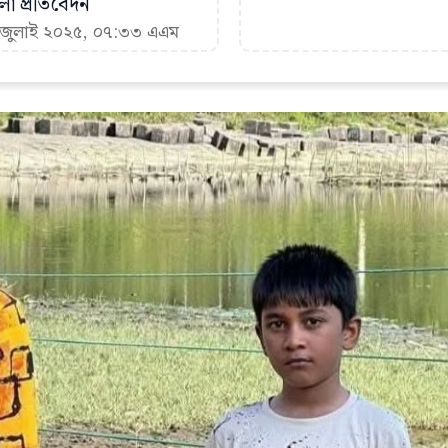
া প্রতিবেদন
৩ জুলাই ২০২৫, ০৭:৩৩ এএম