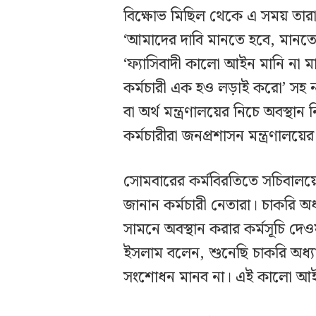
বিক্ষোভ মিছিল থেকে এ সময় তার
‘আমাদের দাবি মানতে হবে, মানতে 
‘ফ্যাসিবাদী কালো আইন মানি না ম
কর্মচারী এক হও লড়াই করো’ সহ না
বা অর্থ মন্ত্রণালয়ের নিচে অবস্থান
কর্মচারীরা জনপ্রশাসন মন্ত্রণালয়
সোমবারের কর্মবিরতিতে সচিবালয়ের
জানান কর্মচারী নেতারা। চাকরি অধ্য
সামনে অবস্থান করার কর্মসূচি দেও
ইসলাম বলেন, শুনেছি চাকরি অধ
সংশোধন মানব না। এই কালো আই