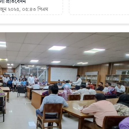
া প্রতিবেদন
৩ জুন ২০২৫, ০৫:৪৩ পিএম