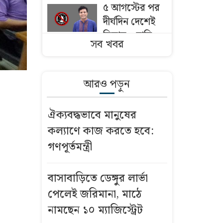
৫ আগস্টের পর
দীর্ঘদিন দেশেই
ছিলাম—দাবি
সব খবর
নিষিদ্ধ ছাত্রলীগ
সভাপতির
আরও পড়ুন
এসএসি ফল
খারাপ? যেসব
ঐক্যবদ্ধভাবে মানুষের
সন্দেহ হলে খাতা
কল্যাণে কাজ করতে হবে:
চ্যালেঞ্জ করা
গণপূর্তমন্ত্রী
উচিত
মাদরাসায় পড়তে
বাসাবাড়িতে ডেঙ্গুর লার্ভা
অনীহা, ছয়তলা
পেলেই জরিমানা, মাঠে
ভবনের কার্নিশে
নামছেন ১০ ম্যাজিস্ট্রেট
পা ঝুলিয়ে