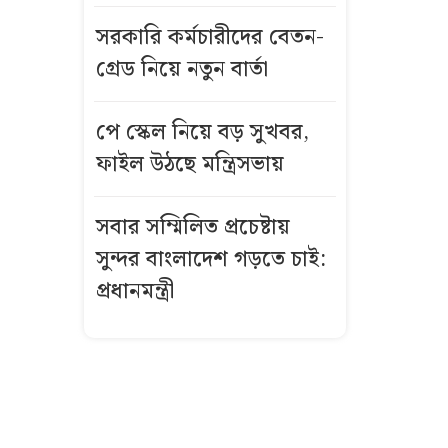
বসেছিল শিশু
সরকারি কর্মচারীদের বেতন-
এসএসসির ফল
গ্রেড নিয়ে নতুন বার্তা
মনঃপুত না হলে
করা যাবে
পে স্কেল নিয়ে বড় সুখবর,
পুনঃনিরীক্ষণ,
ফাইল উঠছে মন্ত্রিসভায়
সময় জানাল
বোর্ড
সবার সম্মিলিত প্রচেষ্টায়
সুন্দর বাংলাদেশ গড়তে চাই:
অস্ত্রোপচারের
পর কেমন
প্রধানমন্ত্রী
আছেন মিঠুন
চক্রবর্তী?
বিশাল অজগরের
পেট থেকে বের