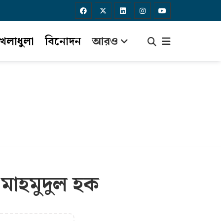
েলাধুলা
বিনোদন
আরও
মাহমুদুল হক