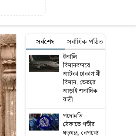
সর্বশেষ
সর্বাধিক পঠিত
ইতালি
বিমানবন্দরে
আটকা ঢাকাগামী
বিমান, ভেতরে
আড়াই শতাধিক
যাত্রী
পদোন্নতি
ঠেকাতে গভীর
ষড়যন্ত্র, নেপথ্যে