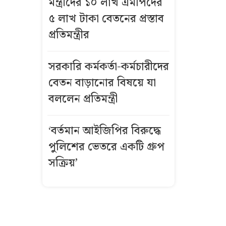
মন্ত্রীদের ১০ লাখ এমপিদের
৫ লাখ টাকা বেতনের প্রস্তাব
কীভাবে এখনো
প্রতিমন্ত্রীর
উজ্জ্বল রূপ ও
লাবণ্য ধরে
রেখেছেন কাজল
সরকারি কর্মকর্তা-কর্মচারীদের
বেতন বাড়ানোর বিষয়ে যা
‘আপনি কি গুপ্ত
বললেন প্রতিমন্ত্রী
আওয়ামী লীগ’,
জবাবে যা
‘বর্তমান আইজিপির বিরুদ্ধে
বললেন রুমিন
পুলিশের ভেতরে একটি গ্রুপ
ফারহানা
সক্রিয়’
যেসব অভ্যাস
পরিবর্তনে কমতে
পারে ঘরের
বিদ্যুৎ বিল